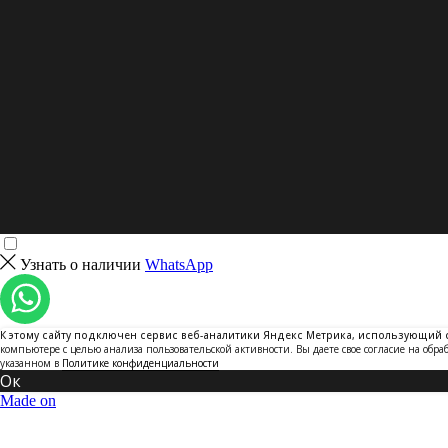
Политика конфиденциальности
ИП Мошечкова Н.В.
Образы
Узнать о наличии
WhatsApp
К этому сайту подключен сервис веб-аналитики Яндекс Метрика, использующий 
компьютере с целью анализа пользовательской активности. Вы даете свое согласие на обр
указанном в
Политике конфиденциальности
Ок
Made on