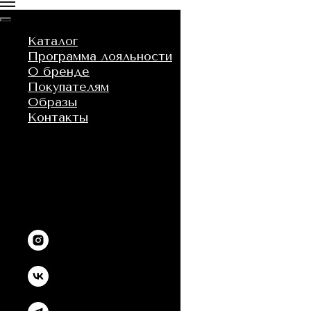
Каталог
Программа лояльности
О бренде
Покупателям
Образы
Контакты
Москва
Place 17.32
Рождественский бульвар, 20с1
Санкт-Петербург
ЛугLook
ул. Планерная 59 LeoMall 2 эт.